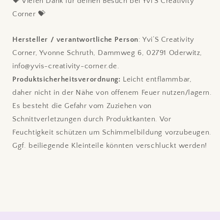
💝 Vielen Dank für deinen Besuch bei Yvi'S Creativity
Corner 💝
Hersteller / verantwortliche Person
: Yvi‘S Creativity
Corner, Yvonne Schruth, Dammweg 6, 02791 Oderwitz,
info@yvis-creativity-corner.de.
Produktsicherheitsverordnung:
Leicht entflammbar,
daher nicht in der Nähe von offenem Feuer nutzen/lagern.
Es besteht die Gefahr vom Zuziehen von
Schnittverletzungen durch Produktkanten. Vor
Feuchtigkeit schützen um Schimmelbildung vorzubeugen.
Ggf. beiliegende Kleinteile könnten verschluckt werden!