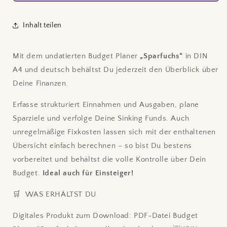
Ausdrucken
Ausdrucken
💡
💡
Inhalt teilen
KEIN
KEIN
physischer
physischer
Artikel
Artikel
Mit dem undatierten Budget Planer
„Sparfuchs“
in DIN
💡
💡
A4 und deutsch behältst Du jederzeit den Überblick über
Deine Finanzen.
Erfasse strukturiert Einnahmen und Ausgaben, plane
Sparziele und verfolge Deine Sinking Funds. Auch
unregelmäßige Fixkosten lassen sich mit der enthaltenen
Übersicht einfach berechnen – so bist Du bestens
vorbereitet und behältst die volle Kontrolle über Dein
Budget.
Ideal auch für Einsteiger!
🛒 WAS ERHÄLTST DU
Digitales Produkt zum Download: PDF-Datei Budget