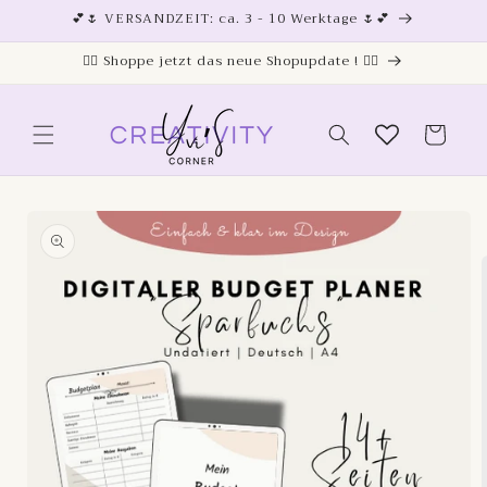
Direkt
💕🌷 VERSANDZEIT: ca. 3 - 10 Werktage 🌷💕
zum
Inhalt
❤️‍🔥 Shoppe jetzt das neue Shopupdate ! ❤️‍🔥
Warenkorb
oduktinformationen
ringen