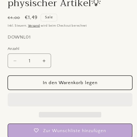
physischer Artikel💡
Normaler
Verkaufspreis
€1,49
Sale
€4,00
Preis
Inkl. Steuern.
Versand
wird beim Checkout berechnet
SKU:
DOWNL01
Anzahl
Anzahl
Verringere
Erhöhe
die
die
Menge
Menge
für
für
In den Warenkorb legen
Budget
Budget
Planer,
Planer,
undatiert,
undatiert,
deutsch,
deutsch,
DIN
DIN
A4
A4
zum
zum
Zur Wunschliste hinzufügen
selbst
selbst