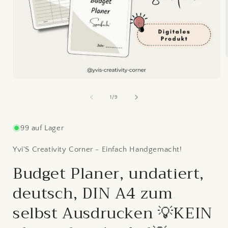
i
Medien
1
ö
in
von
1
/
9
Modal
öffnen
99 auf Lager
Yvi'S Creativity Corner - Einfach Handgemacht!
Budget Planer, undatiert,
deutsch, DIN A4 zum
selbst Ausdrucken 💡KEIN